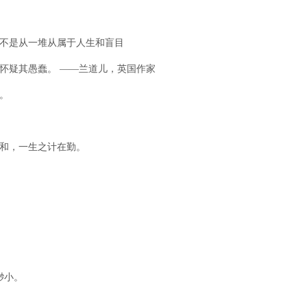
不是从一堆从属于人生和盲目
疑其愚蠢。 ——兰道儿，英国作家
。
和，一生之计在勤。
渺小。