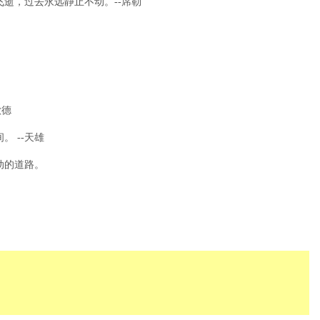
逝，过去永远静止不动。--席勒
歌德
 --天雄
动的道路。