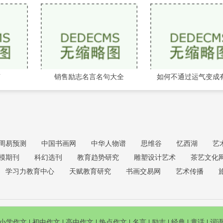
言
销售励志名言名句大全
如何不通过运气变成
周易预测
中国书画网
中华人物谱
思维谷
忆西湖
艺
模期刊
科幻选刊
教育趋势研究
雕塑设计艺术
茶艺文化
学习力教育中心
天赋教育研究
书画交易网
艺术传播
小学作文
|
初中作文
|
高中作文
|
热点作文
|
名言
|
励志
|
经典
|
童话
|
词