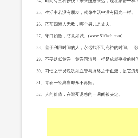
24、时间有三种步伐：未来姗姗来迟，现在象箭一样飞
25、生活中若没有朋友，就像生活中没有阳光一样。
26、茫茫四海人无数，哪个男儿是丈夫。
27、守口如瓶，防意如城。(
www.51flash.com
)
28、善于利用时间的人，永远找不到充裕的时间。--
29、不要贬低黄昏，黄昏同清晨一样是成就事业的时间。
30、习惯之于灵魂犹如血管与脉络之于血液，是它流
31、青春一经典当即永不再赎。
32、人的价值，在遭受诱惑的一瞬间被决定。