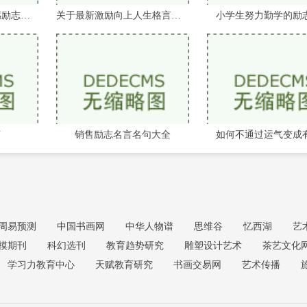
有关信仰是伟大的情感励志的名人名言
关于最新激励向上人生格言摘抄大全
小学生努力勤学的励
言
销售励志名言名句大全
如何不通过运气变成
周易预测
中国书画网
中华人物谱
思维谷
忆西湖
艺
模期刊
科幻选刊
教育趋势研究
雕塑设计艺术
茶艺文化
学习力教育中心
天赋教育研究
书画交易网
艺术传播