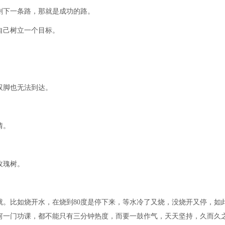
剩下一条路，那就是成功的路。
自己树立一个目标。
双脚也无法到达。
情。
玫瑰树。
。比如烧开水，在烧到80度是停下来，等水冷了又烧，没烧开又停，如
何一门功课，都不能只有三分钟热度，而要一鼓作气，天天坚持，久而久