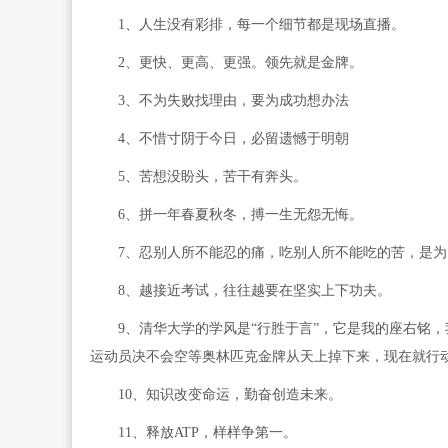
1、人生没有彩排，每一个细节都是现场直播。
2、更快、更高、更强。领先就是金牌。
3、不为失败找理由，要为成功想办法
4、不惜寸阴于今日，必留遗憾于明朝
5、苦想没盼头，苦干有奔头。
6、拼一年春夏秋冬，搏一生无怨无悔。
7、忍别人所不能忍的痛，吃别人所不能吃的苦，是为
8、越接近考试，往往越要在坚实上下功夫。
9、清华大学的学风是“行胜于言”，它是我的座右铭，
运动员决不会空等奥林匹克金牌从天上掉下来，现在就行
10、知识改变命运，勤奋创造未来。
11、释放ATP，样样争第一。