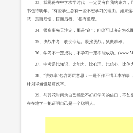
33、我觉得在中学求学时代，一定要有自我约束力，且
书包待明年。”有些学生总有一些不想学习的理由。如果这
慧，慧而后悟，悟而后得。”很有道理。
34、很多事先天注定，那是“命”；但你可以决定怎么面
35、决战中考，改变命运。屡挫屡战，笑傲群雄。
36、学习不一定成功，不学习一定不能成功。(
www.51
37、中考是比知识、比能力、比心理、比信心、比体
38、“讲效率”包含两层意思：一是不作不惜工本的事
计划得当也是讲效率。
39、与其花时间为自己编造不好好学习的借口，不如坐
在在地学一把证明自己是一个聪明人。