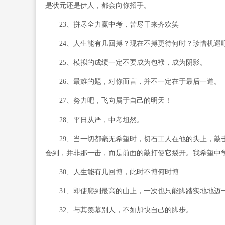
是状元还是伊人，都会向你招手。
23、拼尽全力赢中考，苦尽干来齐欢笑
24、人生能有几回搏？现在不搏更待何时？珍惜机遇吧
25、模拟的成绩一定不要成为包袱，成为阴影。
26、最难的题，对你而言，并不一定在于最后一道。
27、努力吧，飞向属于自己的明天！
28、平日从严，中考坦然。
29、当一切都毫无希望时，切石工人在他的头上，敲击
会到，并非那一击，而是前面的敲打使它裂开。我希望中
30、人生能有几回博，此时不博何时博
31、即使爬到最高的山上，一次也只能脚踏实地地迈
32、与其羡慕别人，不如加快自己的脚步。