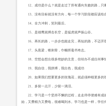
12、成功是什么？就是走过了所有通向失败的路，只
13、没有目标就没有方向，每一个学习阶段都应该给
14、全力冲刺，笑到最后。
15、是雄鹰就搏击长空，是猛虎就声振山谷。
16、再长的路，一步步也能走完，再短的路，不迈开
17、头悬梁，锥刺骨，巾帼挥毫书奇志。
18、空想会想出很多绝妙的主意，但却办不成任何事
19、我自信，我拼搏，我出色，我成功
20、如果我们想要更多的玫瑰花，就必须种植更多的
21、多留一点汗，少留一滴泪。
22、学习是一个坚持不懈的过程，走走停停便难有成就
始，又费精力又费电，很难喝到水。学习也是一样，学任