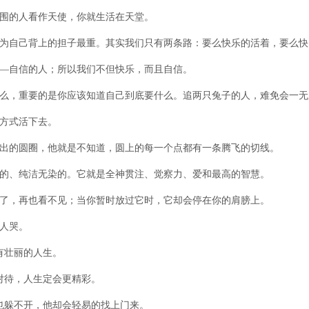
围的人看作天使，你就生活在天堂。
为自己背上的担子最重。其实我们只有两条路：要么快乐的活着，要么快
—自信的人；所以我们不但快乐，而且自信。
么，重要的是你应该知道自己到底要什么。追两只兔子的人，难免会一无
方式活下去。
出的圆圈，他就是不知道，圆上的每一个点都有一条腾飞的切线。
的、纯洁无染的。它就是全神贯注、觉察力、爱和最高的智慧。
了，再也看不见；当你暂时放过它时，它却会停在你的肩膀上。
人哭。
有壮丽的人生。
对待，人生定会更精彩。
也躲不开，他却会轻易的找上门来。