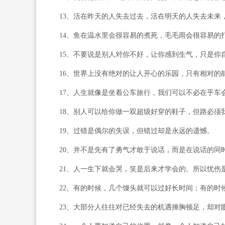
13、活在昨天的人失去过去，活在明天的人失去未来
14、鱼在温水里会很容易的煮死，毛毛雨会很容易的打
15、不要说是别人对你不好，让你感到生气，只是你
16、世界上没有绝对的让人开心的乐园，只有相对的
17、人生就像是坐着公车旅行，我们可以不必在乎车会
18、别人可以给你做一双超级好穿的鞋子，但路必须我
19、过错是偶尔的失误，但错过却是永远的遗憾。
20、并不是先有了勇气才敢于说话，而是在说话的同
21、人一生下就会哭，笑是后来才学会的。所以忧伤是
22、有的时候，几个馒头就可以过好长时间；有的时候
23、大部分人往往对已经失去的机遇捶胸顿足，却对