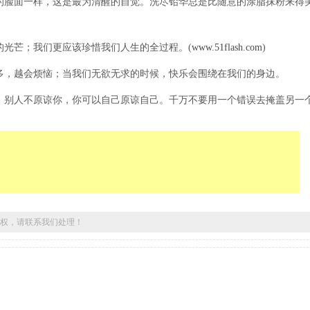
脸面一样，这是最为清醒的自觉。洗尽铅华总是比随意的涂脂抹粉来得
光芒；我们更应该珍惜我们人生的全过程。(
www.51flash.com
)
，越会烦恼；当我们无欲无求的时候，快乐会围绕在我们的身边。
别人不原谅你，你可以自己原谅自己。千万不要用一个错误去掩盖另一
权，请联系我们处理！