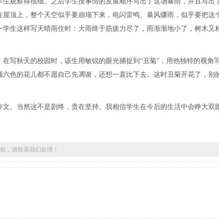
学生观察得很细。之后学生按事情的发展顺序写出了这场暴雨，并且写出
在屋顶上，整个天空似乎要崩塌下来，电闪雷鸣、暴风骤雨，似乎要把这
一学生这样写天晴雨住时：大雨终于筋疲力尽了，雨渐渐地小了，树木又
写秋天的校园时，该生用敏锐的眼光捕捉到“丑菊”，用他独特的视角
颜六色的花儿都不愿自己先凋谢，还想一直比下去。这时丑菊开花了，别
。
文。当然这不是剧终，贵在坚持。我相信学生在今后的生活中会睁大双
权，请联系我们处理！