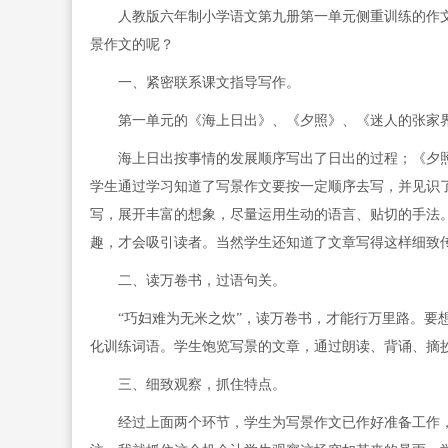
人教版六年制小学语文第九册第一单元侧重训练的作文
景作文的呢？
一、紧密联系课文指导写作。
第一单元的《海上日出》、《夕照》、《迷人的张家界
海上日出按事情的发展顺序写出了日出的过程；《夕照
学生通过学习知道了写景作文要按一定顺序去写，并见识了
写，展开丰富的想象，尽量运用生动的语言、贴切的手法
趣，才会吸引读者。当然学生还知道了文章写得这样细致
二、读万卷书，过语句关。
“巧妇难为无米之炊”，读万卷书，才能行万里路。要想
化训练词语。学生饱览写景的文章，通过朗读、背诵、摘
三、细致观察，抓住特点。
经过上面两个环节，学生为写景作文已作好准备工作，