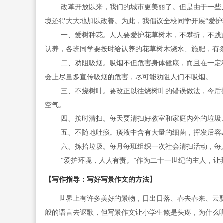
改革开放以来，我们的城市更美丽了。但是由于一些人
境还得大大地加以改善。为此，我倡议全校同学开展“爱护
一、爱树种花。人人要爱护花草树木，不攀折，不践踏
认养，各班同学要按时给认养的花草树木浇水、施肥，有
二、劝阻吸烟。吸烟不但危害身体健康，而且在一定程
会上尽量多宣传吸烟的危害，尽可能劝阻人们不吸烟。
三、不烧树叶。要改正以往烧树叶的错误做法，今后打
空气。
四、按时清扫。每天要清扫好教室和家庭内外的垃圾、
五、不随地吐痰。痰液中含有大量的细菌，挥发后容易
六、拣拾垃圾。每月每班组织一次社会清扫活动，每人
“爱护环境，人人有责。”作为二十一世纪的主人，让
【写作指导：写好写景作文的方法】
世界上有许多美好的景物，日出日落、春去春来、云飘
般的语言去讴歌，但写景作文让小学生煞是头疼，为什么