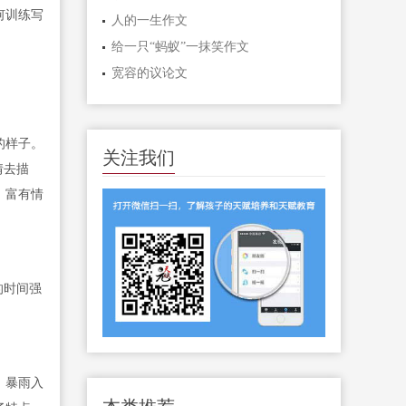
何训练写
人的一生作文
给一只“蚂蚁”一抹笑作文
宽容的议论文
的样子。
关注我们
情去描
，富有情
的时间强
。暴雨入