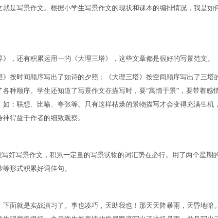
就是写景作文。根据小学生写景作文的现状和课本的编排情况，我是如
》，还有积累运用一的《大理三塔》，这些文章都是很好的写景范文。
》按时间顺序写出了如诗的夕照；《大理三塔》按空间顺序写出了三塔
各种顺序。学生还知道了写景作文在描写时，要“寓情于景”，要带着感
。如：联想、比喻、夸张等。只有这样枯燥的景物描写才会变得充满生机
传神得益于作者的细致观察。
写好写景作文，积累一定量的写景状物的词汇势在必行。用了两个星期
抄等形式积累好词佳句。
下面就是实战演习了。事也凑巧，天助我也！那天天降暴雨，天昏地暗