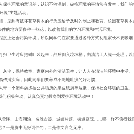
保护环境的意识差，认识不够深刻，破换环境的事情常有发生，我们的
环境”主题活动。
，见到有破坏花草树木的行为应给予及时的制止和教育。校园花草树木
条件的地方要多种一些花，以改善我们的学习环境和生活环境。
度上还会污染环境，所以同学们在家要通过各种方式劝阻家长不要吸烟
扫卫生时应把树叶装起来，然后倒入垃圾桶，由清洁工人统一处理，以
灰尘，保持教室、家庭内外的清洁卫生，让人人在清洁的环境中生活。
传播疾病，因此同学们要养成不随地吐痰的好习惯。
带一个塑料袋拣拾公共场所的果皮纸屑等垃圾，保持社会环境的卫生。
我们积极主动、认真负责地投身到爱护环境活动中！
雪降、山海湖泊、名胜古迹、城镇村落、街道庭院……哪一样不值得我
呢？一是胸中无好词佳句，二是作文言之无序。