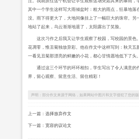
注。我就抓住这个机会让学生观察这场突如其来的暴雨，
其中一个学生这样写大雨倾盆时：粗大的雨点，狂暴地落
没。雨下得更大了，大地间像挂上了一幅巨大的珠帘。另
地站了起来，乌云渐渐地退了，太阳露出了笑脸。
这次习作之后我又让学生观察了校园，写校园的景色。在
花凋零，惟丑菊独放异彩。他在作文中这样写到：秋天五
一看见丑菊那漂亮的鲜嫩的小花，都心甘情愿地低下了头
通过这三个环节的环环相扣，学生写出了令人满意的作
界，留心观察、留意生活、留住精彩！
声明：部分作文来源于网络，如果网站中图片和文字侵犯了您的版
上一篇：
选择放弃作文
下一篇：
宽容的议论文