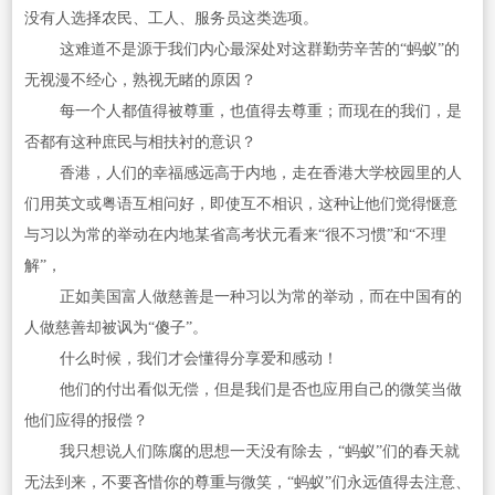
没有人选择农民、工人、服务员这类选项。
这难道不是源于我们内心最深处对这群勤劳辛苦的“蚂蚁”的
无视漫不经心，熟视无睹的原因？
每一个人都值得被尊重，也值得去尊重；而现在的我们，是
否都有这种庶民与相扶衬的意识？
香港，人们的幸福感远高于内地，走在香港大学校园里的人
们用英文或粤语互相问好，即使互不相识，这种让他们觉得惬意
与习以为常的举动在内地某省高考状元看来“很不习惯”和“不理
解”，
正如美国富人做慈善是一种习以为常的举动，而在中国有的
人做慈善却被讽为“傻子”。
什么时候，我们才会懂得分享爱和感动！
他们的付出看似无偿，但是我们是否也应用自己的微笑当做
他们应得的报偿？
我只想说人们陈腐的思想一天没有除去，“蚂蚁”们的春天就
无法到来，不要吝惜你的尊重与微笑，“蚂蚁”们永远值得去注意、