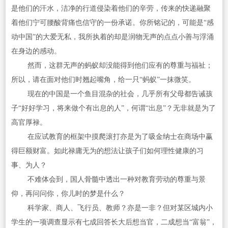
是他们的汗水，洁净的行道侵染着他们的辛劳，传来的快递融聚
着他们宁可腰酸背痛也信守的一份承诺。你所铭记的，可能是“感
动中国”的大爱无私，我所执着的却是润物无声的点点小善与浮涌
在身边的感动。
然而，这群无声的蚂蚁却没能得到他们应有的尊重与福祉；
所以，请在面对他们时翘起嘴角，给一只“蚂蚁”一抹微笑。
现在的中国是一个鱼目混杂的社会，几乎所有父母都告诫孩
子“好好学习，将来做个有出息的人”，何谓“出息”？无非就是为了
高官厚禄。
在应试教育的框架中摸爬滚打亦是为了吸金纳士在商场中赢
得巨额财富。如此禄庸无为的想法让孩子们如何理性健康的习
事、为人？
不难体会到，国人骨髓中透出一种对教育劳动的尊重与景
仰，再问问你，你儿时的梦是什么？
科学家、商人、飞行员、教师？亦是一非？但对某区城内小
学生的一项调查显示有七成回答长大后想当官，二成想当“富翁”，