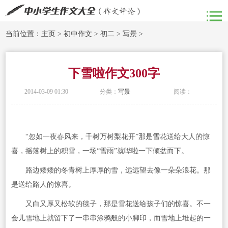
当前位置：
主页
>
初中作文
>
初二
>
写景
>
下雪啦作文300字
2014-03-09 01:30
分类：
写景
阅读：
“忽如一夜春风来，千树万树梨花开”那是雪花送给大人的惊
喜，摇落树上的积雪，一场“雪雨”就哗啦一下倾盆而下。
路边矮矮的冬青树上厚厚的雪，远远望去像一朵朵浪花。那
是送给路人的惊喜。
又白又厚又松软的毯子，那是雪花送给孩子们的惊喜。不一
会儿雪地上就留下了一串串涂鸦般的小脚印，而雪地上堆起的一