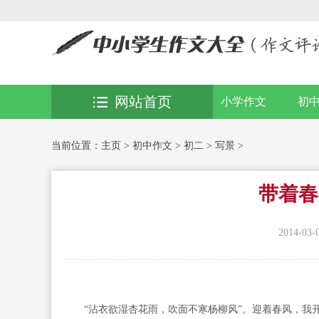
网站首页
小学作文
初
当前位置：
主页
>
初中作文
>
初二
>
写景
>
带着春
2014-03-
“沾衣欲湿杏花雨，吹面不寒杨柳风”。迎着春风，我