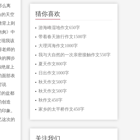
那么离
猜你喜欢
角的天空
檐背上则
游海峰湿地作文650字
匆匆》中
带着春天旅行作文1500字
发现我该
大理洱海作文1000字
得老师的
我与大自然的一次亲密接触作文550字
快的脚步
夏天作文800字
似绝崖上
日出作文1000字
的面部表
秋天作文500字
时说
秋天作文500字
景的盆都
秋作文450字
的创造
家乡的太平桥作文450字
的印象。
忆这次的
关注我们