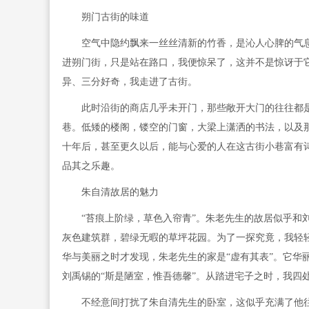
朔门古街的味道
空气中隐约飘来一丝丝清新的竹香，是沁人心脾的气息
进朔门街，只是站在路口，我便惊呆了，这并不是惊讶于
异、三分好奇，我走进了古街。
此时沿街的商店几乎未开门，那些敞开大门的往往都是
巷。低矮的楼阁，镂空的门窗，大梁上潇洒的书法，以及
十年后，甚至更久以后，能与心爱的人在这古街小巷富有
品其之乐趣。
朱自清故居的魅力
“苔痕上阶绿，草色入帘青”。朱老先生的故居似乎和刘
灰色建筑群，碧绿无暇的草坪花园。为了一探究竟，我轻
华与美丽之时才发现，朱老先生的家是“虚有其表”。它华
刘禹锡的“斯是陋室，惟吾德馨”。从踏进宅子之时，我四
不经意间打扰了朱自清先生的卧室，这似乎充满了他往