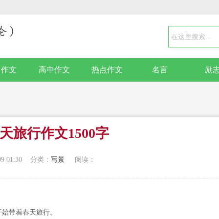
中作文
高中作文
热点作文
名言
励
天旅行作文1500字
09 01:30
分类：
写景
阅读：
开始带着春天旅行。