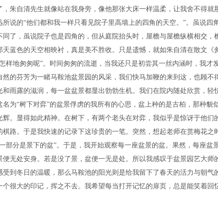
了，朱自清先生就像站在我身旁，像他那张大床一样温柔，让我舍不得就
所说的“他们都和我一样只看见院子里高墙上的四角的天空。”。虽说四
不同了，虽说院子也是四角的，但从庭院抬头时，屋檐与屋檐纵横相交，
那天蓝色的天空相映衬，真是美不胜收。只是遗憾，就如朱自清在散文《
怎样地匆匆呢”。时间匆匆的流逝，当我还只是初尝其一丝内涵时，我才
自然的芬芳为一睹马鞍池盆景园的风采，我们快马加鞭的来到这，也顾不
光和雨露的滋润，每一盆盆景都显出勃勃生机。我们在院内随处欣赏，轻
名为“树下对弈”的盆景俘虏的我所有的心思，盆上种的是古柏，那种貌
光辉。显得如此精神。在树下，有两个老头在对弈，我似乎是惊讶于他们
的棋路。于是我快速的记录下这珍贵的一笔。突然，想起老师在赏梅花之
一部分是景下的盆”。于是，我开始观察每一座盆景的盆。果然，每座盆
景便无处安身。若是没了景，盆便一无是处。所以我感叹于盆景园艺大师
感受到冬日的温暖，那么马鞍池的阳光则是给我留下了春天的活力与朝气
一个很大的印记，挥之不去。我希望每当打开记忆的扉页，总是能笑着回