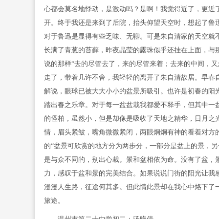
心都会莫名地悸动，是激动吗？是啊！我觉得近了，更近
开。终于我还是来到了后院，抬头仰望天空时，想起了鲁迅
对于鲁迅是显得有些乏味、无聊。可是朱自清家的天空就
长满了青葱的苔藓，昨夜晶莹的露珠似乎还挂在上面，与
说的那样“去的尽管去了，来的尽管来着；去来的中间，又
走了，带着几许不舍，我轻轻的离开了朱自清故居。早春
解说，眼球已被大大小小的盆景所吸引。也许是初春的阳
踏出春之乐章。对于每一盆盆栽我都爱不释手，但其中一盆
的怪柏，虽然小，但是却像是吸收了天地之精华，日月之
情，眉头紧皱，嘴角微微紧闭，两眼炯炯有神的看着对方
的“盆景可欣赏的地方分为两步分，一部分是盆上的景，另
是与众不同的，别出心裁。景和盆相依为命。没有了盆，
力，感叹于盆和景的完美结合。如果说说门街的阳光让我
漫漫人生路，征途何其多。但此情此景却在我心中烙下了
旅途。