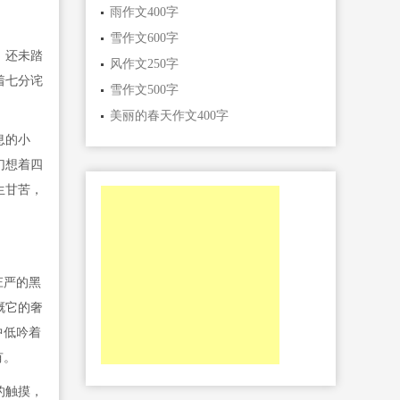
雨作文400字
雪作文600字
。还未踏
风作文250字
着七分诧
雪作文500字
美丽的春天作文400字
息的小
幻想着四
生甘苦，
庄严的黑
慨它的奢
中低吟着
有。
的触摸，