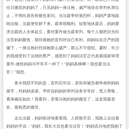
往日微笑的妈妈了，只见妈妈一身法袍，威严地坐在审判长席位
止，不明向原告和被告发问。当法庭争吵激烈时，妈妈严肃地敲
响法槌，法庭便安静下来。庭审很顺利。短暂地休庭后，妈妈要
求法庭的人全体起立，要对案件做当庭审判。每个人都把目光向
法官妈妈聚焦，期待着她的宣判对自己有利。妈妈站在庄严的国
徽下，一身法袍衬托得她那么威严，那么不可侵犯。霎时，年少
的我感受到了法律的尊严，感受到了妈妈法官正代表着国家审理
案件-难怪妈妈与平常不一样了！“妈妈真棒啊！我也要当法
官！”我想。
更令我想不到的是，宣判完毕后，原告和被告都争相和妈妈
握手，对妈妈道谢。早听说妈妈的审判业务非常好，受人尊敬，
看来确实如此！我看到，穿着法袍的妈妈微笑了，这是我最喜
欢、最熟悉的微笑。
走出法庭，妈妈惊讶地看着我。人群散开后，我跑上去拉着
妈妈的手说：“妈妈，我长大后也要当法官！”妈妈高兴地把我抱了