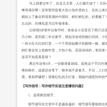
马上就要过年了，在这几天里，人们最忙碌了！大街小
琳琅满目啊！还有那些提着大包小包年货的人，在街上来
都挂上了象征和谐美满的中国结，鲜红鲜红的，好看极了
点点的，仿佛也是为过年做准备。
记得我9岁那年过春节时，爸爸去小店里买了两只活灵
只小狗，直到第二年过春节，我也没舍得把她们仍掉。小
一排火红火红的灯笼，一个个亮得如狮子的眼睛一般。楼
妈忙着去街上抢购年货，大包小包，花花绿绿的，拿回来
这话不知是真是假？
离过年还有4天，一切都准备就续。虽然这个节日叫春
厚的棉衣，温度还在零下，根本就不是春天。不过，人们
洒，寒风呼啸吧！望着红红的大灯笼，我隐约感受到年的
【写作指导：写作细节应该注意哪些问题】
1、选用典型细节。
细节描写在文章中不是越多越好，细节描写要能抓住典