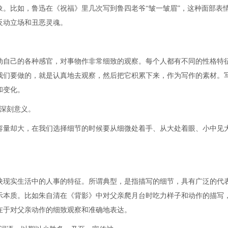
。比如，鲁迅在《祝福》里几次写到鲁四老爷“皱一皱眉”，这种面部表
反动立场和丑恶灵魂。
自己的各种感官，对事物作非常细致的观察。每个人都有不同的性格特
我们要做的，就是认真地去观察，然后把它积累下来，作为写作的素材。
和变化。
深刻意义。
量却大，在我们选择细节的时候要从细微处着手、从大处着眼、小中见
现实生活中的人事的特征。所谓典型，是指描写的细节，具有广泛的代
示本质。比如朱自清在《背影》中对父亲爬月台时吃力样子和动作的描写
在于对父亲动作的细致观察和准确地表达。