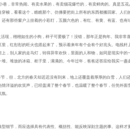
巷，非常热闹。有卖水果的，有卖烟花爆竹的，有卖鲜肉的。真是五花
往穿梭，看看这个，瞧瞧那个。仿佛要把街上所有的东西都搬回家。人们
！还有那些窗户上挂着的小彩灯，五颜六色的，有红、有黄、有蓝、也有
活现，栩栩如生的小狗，样子可爱极了！没错，那年正是狗年。我非常
区里，红彤彤的旺火也搭起来了，预示着来年有个会有个好兆头。电线杆
房上，别人家的走马灯，转得异常欢快，里面的人和物，如同是现实中的
一堆。堆放的冰箱、柜子里，满满的。今年过年，爸爸还答应给我买一盏
节，但，北方的春天却迟迟没有到来，地上还覆盖着厚厚的白雪，人们
热情洋溢的欢笑声，已经盖满了整个春节，也温暖了整个春节，任凭外面
气氛。
型细节，而应选择具有代表性、概括性、能反映深刻主题的事。这样才