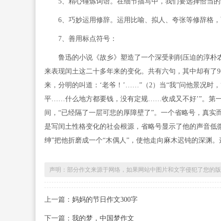
5、精心锤炼词语。在细节描写中，我们要选择恰当的
6、巧妙运用修辞。运用比喻、拟人、夸张等修辞格，
7、善用标点符号：
鲁迅的小说《故乡》塑造了一个深受剥削压迫的淳朴农
来表现闰土这二十多年来的变化。共有六句，其中却有了9
来，分明的叫道：‘老爷！’……”（2）当“我”问他景况
平……什么地方都要钱，没有定规……收成又不好’”。第
间，“已经隔了一层可悲的厚障壁了”。一个省略号，真实
是写闰土性格变化的社会根源，省略号显示了他的声音低
绅”把他折磨成一个“木偶人”，使他走向麻木迟钝的深渊
声明：部分作文来源于网络，如果网站中图片和文字侵犯了您的版
上一篇：
妈妈的节日作文300字
下一篇：
我的梦，中国梦作文