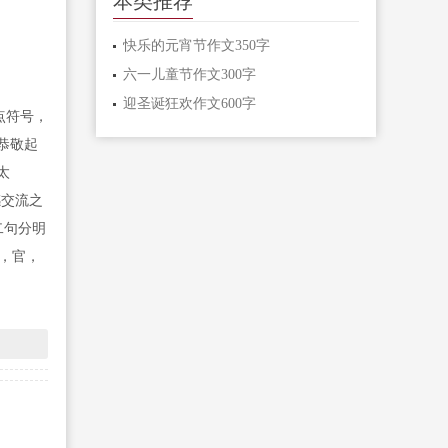
本类推荐
快乐的元宵节作文350字
六一儿童节作文300字
迎圣诞狂欢作文600字
点符号，
恭敬起
太
感交流之
二句分明
，官，