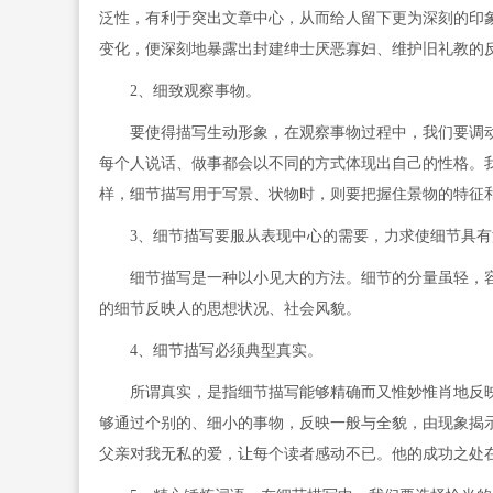
泛性，有利于突出文章中心，从而给人留下更为深刻的印象
变化，便深刻地暴露出封建绅士厌恶寡妇、维护旧礼教的
2、细致观察事物。
要使得描写生动形象，在观察事物过程中，我们要调动
每个人说话、做事都会以不同的方式体现出自己的性格。
样，细节描写用于写景、状物时，则要把握住景物的特征
3、细节描写要服从表现中心的需要，力求使细节具有
细节描写是一种以小见大的方法。细节的分量虽轻，容
的细节反映人的思想状况、社会风貌。
4、细节描写必须典型真实。
所谓真实，是指细节描写能够精确而又惟妙惟肖地反映
够通过个别的、细小的事物，反映一般与全貌，由现象揭
父亲对我无私的爱，让每个读者感动不已。他的成功之处