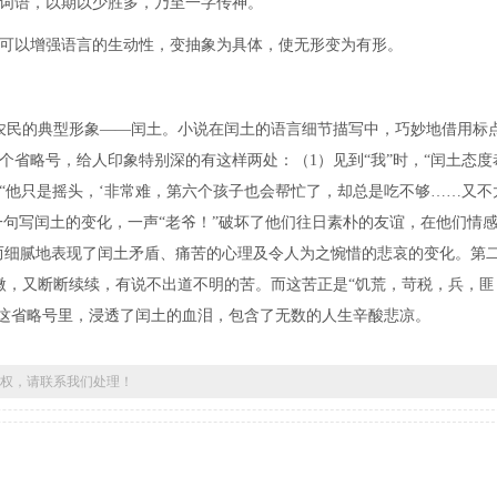
词语，以期以少胜多，乃至一字传神。
可以增强语言的生动性，变抽象为具体，使无形变为有形。
民的典型形象——闰土。小说在闰土的语言细节描写中，巧妙地借用标
个省略号，给人印象特别深的有这样两处：（1）见到“我”时，“闰土态度
时，“他只是摇头，‘非常难，第六个孩子也会帮忙了，却总是吃不够……又不
一句写闰土的变化，一声“老爷！”破坏了他们往日素朴的友谊，在他们情
而细腻地表现了闰土矛盾、痛苦的心理及令人为之惋惜的悲哀的变化。第
微，又断断续续，有说不出道不明的苦。而这苦正是“饥荒，苛税，兵，匪
。这省略号里，浸透了闰土的血泪，包含了无数的人生辛酸悲凉。
权，请联系我们处理！