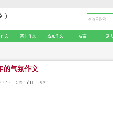
中作文
高中作文
热点作文
名言
励
年的气氛作文
09 02:58
分类：
节日
阅读：